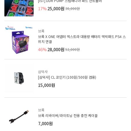
[IST] DDR PUMP 스텝매니아 패드 컨트롤러
17%
25,000원
30,000원
브룩
브룩 X ONE 어댑터 엑스트라 대용량 배터리 엑박패드 PS4 스
위치 연결
46%
28,000원
52,000원
삼덕사
[삼덕사] CL 코인기 (100원/500원 겸용)
15,000원
브룩
브룩 리바이버/라이트닝 전용 충전 케이블
7,000원