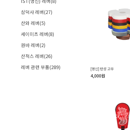
IST(명신) 레버(8)
삼덕사 레버(27)
산와 레버(5)
세이미츠 레버(8)
권바 레버(2)
산적스 레버(26)
레버 관련 부품(289)
[명신] 탄성 고무
4,000원