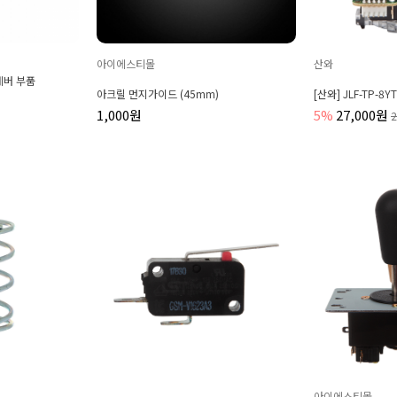
아이에스티몰
산와
레버 부품
아크릴 먼지가이드 (45mm)
[산와] JLF-TP-8Y
1,000원
5%
27,000원
아이에스티몰