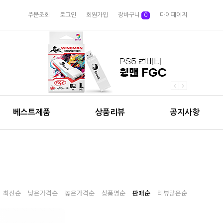
주문조회
로그인
회원가입
장바구니
0
마이페이지
베스트제품
상품리뷰
공지사항
최신순
낮은가격순
높은가격순
상품명순
판매순
리뷰많은순