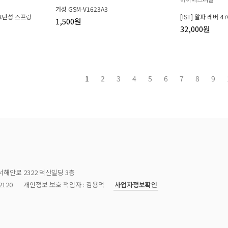
거성 GSM-V1623A3
 고탄성 스프링
[IST] 알파 레버 47
1,500원
32,000원
1
2
3
4
5
6
7
8
9
서해안로 2322 덕산빌딩 3층
사업자정보확인
120
개인정보 보호 책임자 : 김용덕