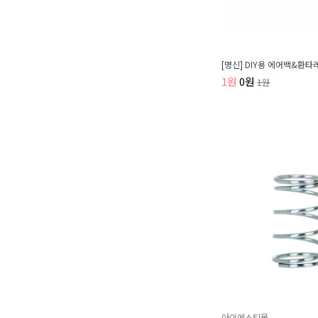
[명신] DIY용 에어백&환타
1원
0원
1원
아이에스티몰