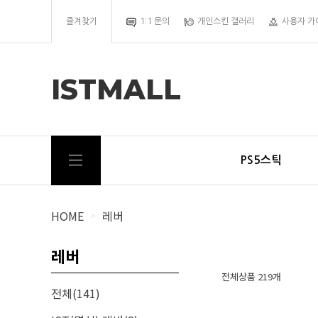
즐겨찾기
1:1 문의
개인스킨 갤러리
사용자 가
ISTMALL
PS5스틱
HOME
레버
>
레버
전체상품 219개
전체(141)