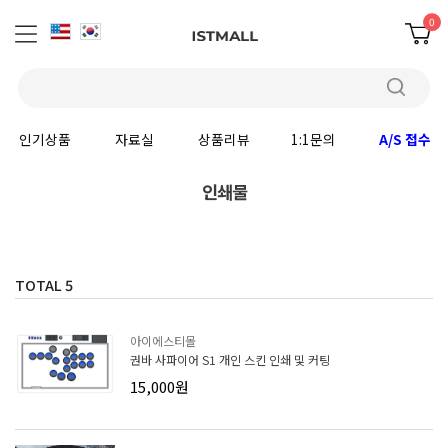
0
인기상품
자료실
상품리뷰
1:1문의
A/S 접수
인쇄물
TOTAL
5
아이에스티몰
권바 사파이어 S1 개인 스킨 인쇄 및 커팅
15,000원