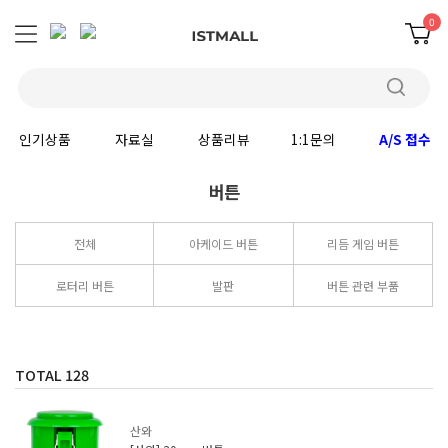
0
인기상품
자료실
상품리뷰
1:1문의
A/S 접수
버튼
전체
아케이드 버튼
리듬 게임 버튼
로터리 버튼
발판
버튼 관련 부품
TOTAL
128
산와