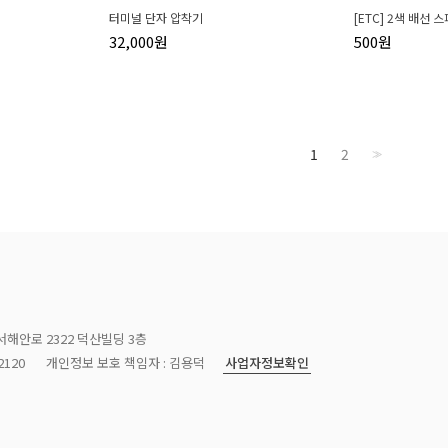
터미널 단자 압착기
[ETC] 2색 배선 
32,000원
500원
1
2
>>
서해안로 2322 덕산빌딩 3층
사업자정보확인
120
개인정보 보호 책임자 : 김용덕