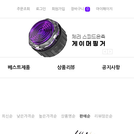
주문조회
로그인
회원가입
장바구니
0
마이페이지
베스트제품
상품리뷰
공지사항
최신순
낮은가격순
높은가격순
상품명순
판매순
리뷰많은순