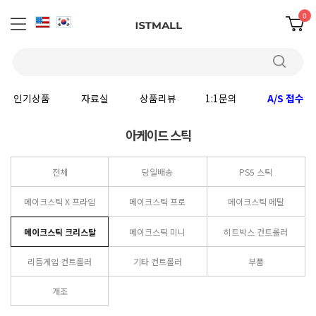
0
인기상품
자료실
상품리뷰
1:1문의
A/S 접수
아케이드 스틱
전체
당일배송
PS5 스틱
메이크스틱 X 프라임
메이크스틱 프로
메이크스틱 메탈
메이크스틱 크리스탈
메이크스틱 미니
히트박스 컨트롤러
리듬게임 컨트롤러
기타 컨트롤러
부품
개조