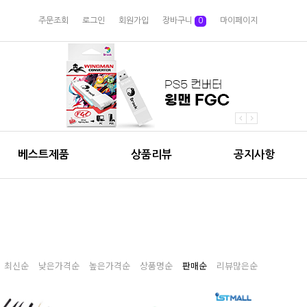
주문조회
로그인
회원가입
장바구니
0
마이페이지
베스트제품
상품리뷰
공지사항
최신순
낮은가격순
높은가격순
상품명순
판매순
리뷰많은순