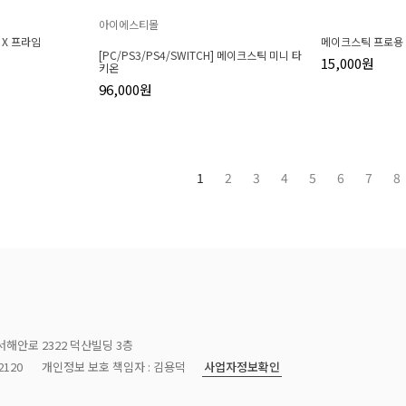
아이에스티몰
 X 프라임
메이크스틱 프로용
[PC/PS3/PS4/SWITCH] 메이크스틱 미니 타
15,000원
키온
96,000원
1
2
3
4
5
6
7
8
서해안로 2322 덕산빌딩 3층
사업자정보확인
120
개인정보 보호 책임자 : 김용덕