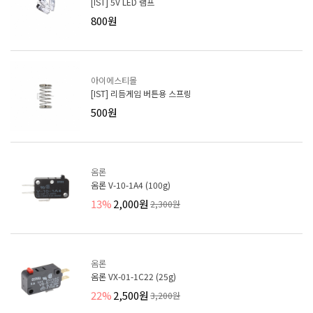
[IST] 5V LED 램프
800원
아이에스티몰
[IST] 리듬게임 버튼용 스프링
500원
옴론
옴론 V-10-1A4 (100g)
13%
2,000원
2,300원
옴론
옴론 VX-01-1C22 (25g)
22%
2,500원
3,200원