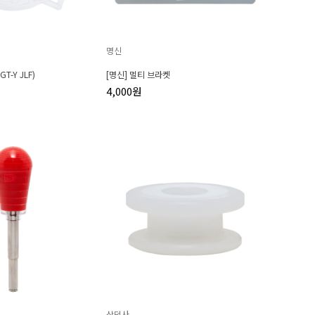
명신
T-Y JLF)
[명신] 멀티 브라켓
4,000원
삼덕사