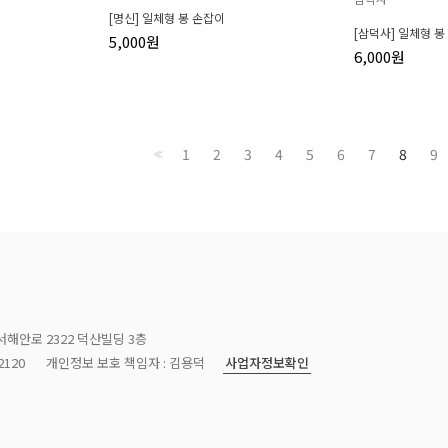
[명신] 일체형 봉 손잡이
[삼덕사] 일체형 봉
5,000원
6,000원
1
2
3
4
5
6
7
8
9
<<
서해안로 2322 덕산빌딩 3층
사업자정보확인
120
개인정보 보호 책임자 : 김용덕