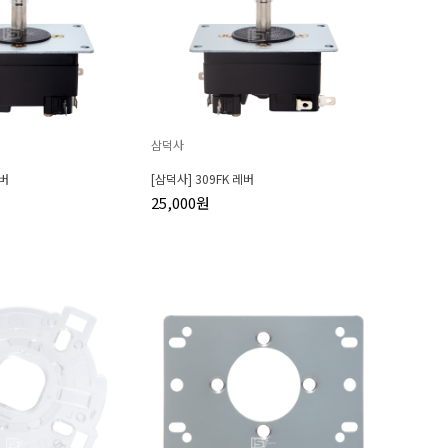
삼덕사
레버
[삼덕사] 309FK 레버
25,000원