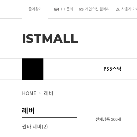
즐겨찾기
1:1 문의
개인스킨 갤러리
사용자 가
ISTMALL
PS5스틱
HOME
레버
>
레버
전체상품 200개
권바 레버(2)