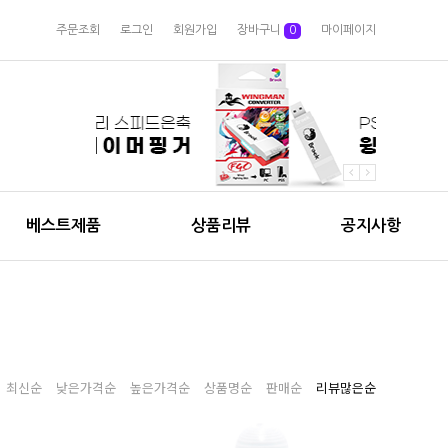
주문조회
로그인
회원가입
장바구니
0
마이페이지
베스트제품
상품리뷰
공지사항
최신순
낮은가격순
높은가격순
상품명순
판매순
리뷰많은순