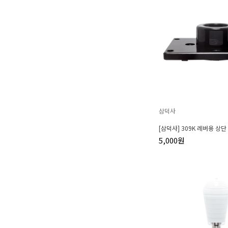
삼덕사
[삼덕사] 309K 레버용 상단
5,000원