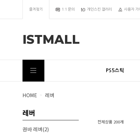
즐겨찾기
1:1 문의
개인스킨 갤러리
사용자 가
ISTMALL
PS5스틱
HOME
레버
>
레버
전체상품 200개
권바 레버(2)