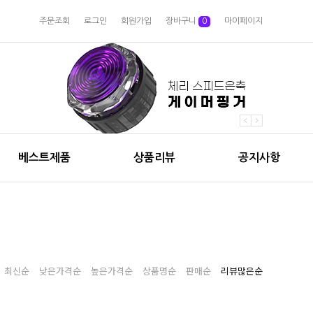
주문조회
로그인
회원가입
장바구니
0
마이페이지
베스트제품
상품리뷰
공지사항
최신순
낮은가격순
높은가격순
상품명순
판매순
리뷰많은순