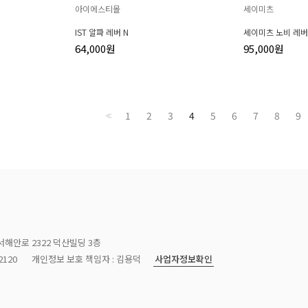
아이에스티몰
세이미츠
IST 알파 레버 N
세이미츠 노비 레버
64,000원
95,000원
1
2
3
4
5
6
7
8
9
<<
서해안로 2322 덕산빌딩 3층
사업자정보확인
120
개인정보 보호 책임자 : 김용덕