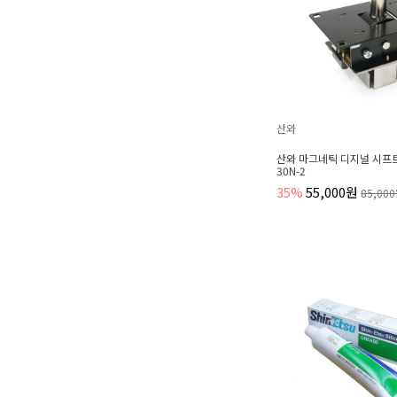
산와
산와 마그네틱 디지널 시프트 
30N-2
35%
55,000원
85,00