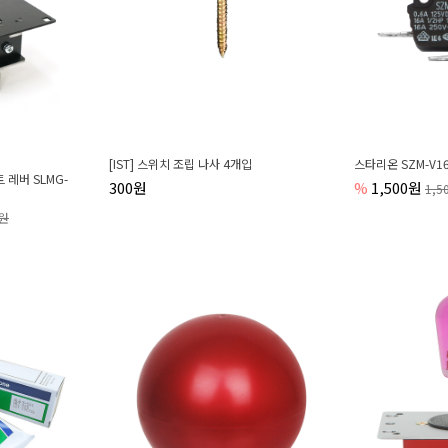
[IST] 스위치 조립 나사 4개입
스타리온 SZM-V16-
레버 SLMG-
300원
%
1,500원
1,5
0원