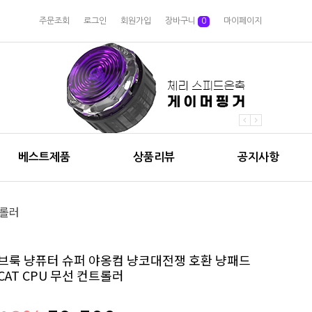
주문조회
로그인
회원가입
장바구니
0
마이페이지
베스트제품
상품리뷰
공지사항
트롤러
브룩 냥퓨터 슈퍼 야옹컴 냥코대전쟁 호환 냥패드
CAT CPU 무선 컨트롤러