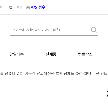
A/S 접수
이드
자료실
당일배송
신제품
히트박스
룩 냥퓨터 슈퍼 야옹컴 냥코대전쟁 호환 냥패드 CAT CPU 무선 컨