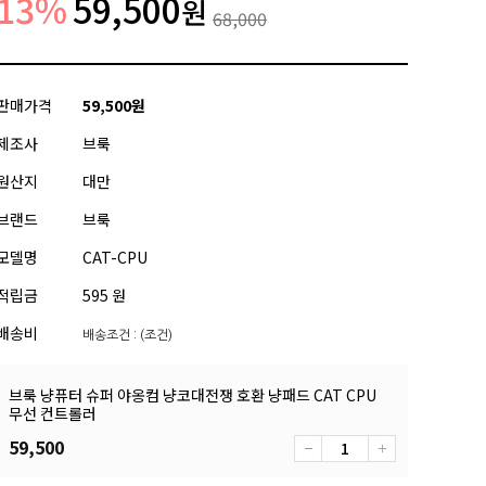
13
%
59,500
원
68,000
판매가격
59,500
원
제조사
브룩
원산지
대만
브랜드
브룩
모델명
CAT-CPU
적립금
595 원
배송비
배송조건 : (조건)
브룩 냥퓨터 슈퍼 야옹컴 냥코대전쟁 호환 냥패드 CAT CPU
무선 컨트롤러
59,500