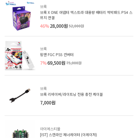
브룩
브룩 X ONE 어댑터 엑스트라 대용량 배터리 엑박패드 PS4 스
위치 연결
46%
28,000원
52,000원
브룩
윙맨 FGC PS5 컨버터
7%
69,500원
75,000원
브룩
브룩 리바이버/라이트닝 전용 충전 케이블
7,000원
아이에스티몰
[IST] 스캔라인 제너레이터 (이레이저)