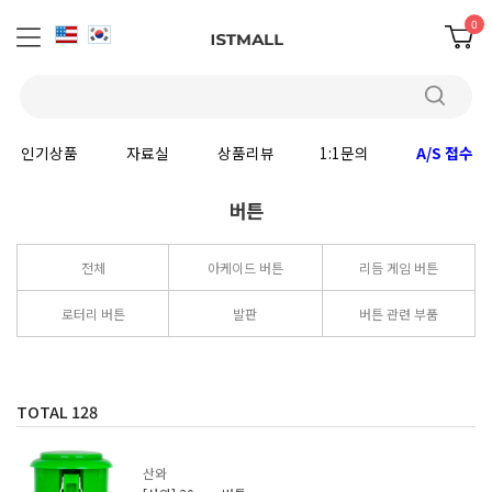
0
인기상품
자료실
상품리뷰
1:1문의
A/S 접수
버튼
전체
아케이드 버튼
리듬 게임 버튼
로터리 버튼
발판
버튼 관련 부품
TOTAL
128
산와