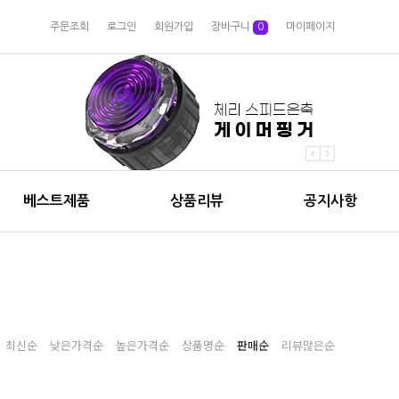
주문조회
로그인
회원가입
장바구니
0
마이페이지
베스트제품
상품리뷰
공지사항
최신순
낮은가격순
높은가격순
상품명순
판매순
리뷰많은순