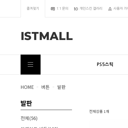
즐겨찾기
1:1 문의
개인스킨 갤러리
사용자 가
ISTMALL
PS5스틱
HOME
버튼
발판
>
>
발판
전체상품 1개
전체(56)