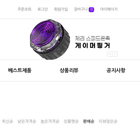
주문조회
로그인
회원가입
장바구니
0
마이페이지
베스트제품
상품리뷰
공지사항
최신순
낮은가격순
높은가격순
상품명순
판매순
리뷰많은순