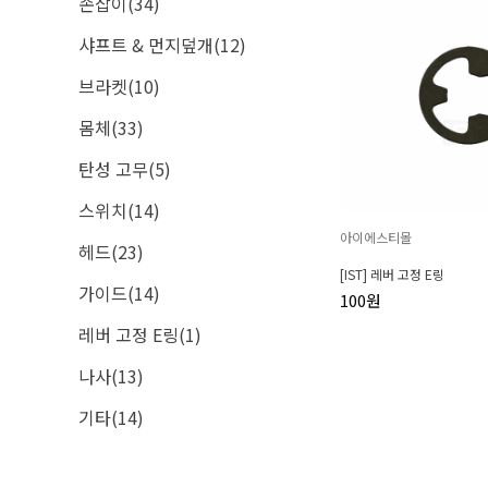
손잡이(34)
샤프트 & 먼지덮개(12)
브라켓(10)
몸체(33)
탄성 고무(5)
스위치(14)
아이에스티몰
헤드(23)
[IST] 레버 고정 E링
가이드(14)
100원
레버 고정 E링(1)
나사(13)
기타(14)