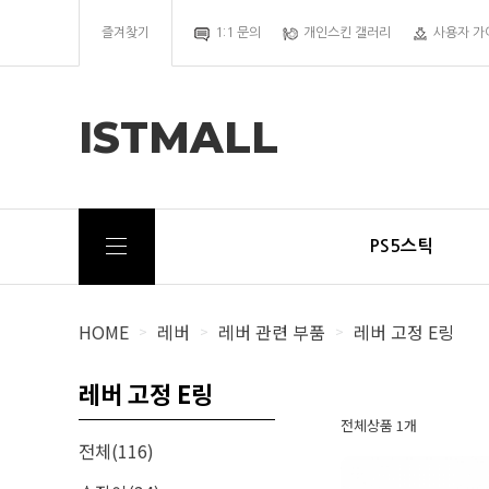
즐겨찾기
1:1 문의
개인스킨 갤러리
사용자 가
ISTMALL
PS5스틱
HOME
레버
레버 관련 부품
레버 고정 E링
>
>
>
레버 고정 E링
전체상품 1개
전체(116)