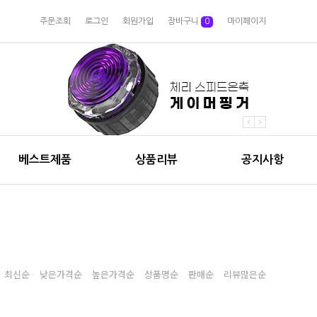
주문조회
로그인
회원가입
장바구니
0
마이페이지
베스트제품
상품리뷰
공지사항
최신순
낮은가격순
높은가격순
상품명순
판매순
리뷰많은순