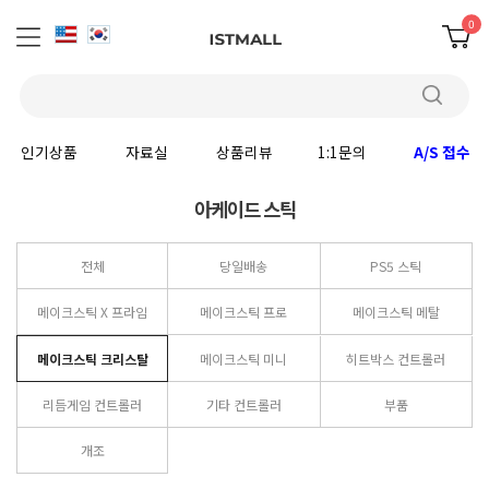
0
인기상품
자료실
상품리뷰
1:1문의
A/S 접수
아케이드 스틱
전체
당일배송
PS5 스틱
메이크스틱 X 프라임
메이크스틱 프로
메이크스틱 메탈
메이크스틱 크리스탈
메이크스틱 미니
히트박스 컨트롤러
리듬게임 컨트롤러
기타 컨트롤러
부품
개조