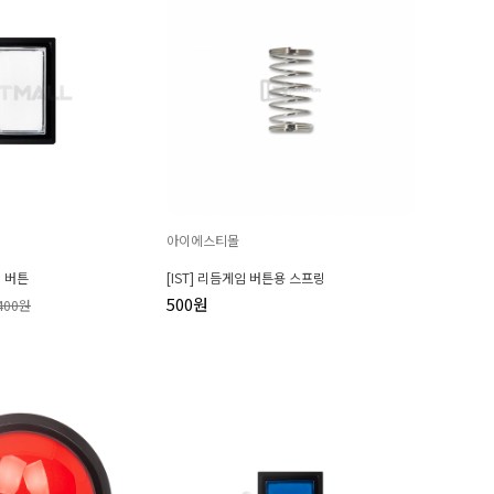
아이에스티몰
5 버튼
[IST] 리듬게임 버튼용 스프링
500원
400원