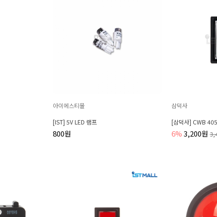
아이에스티몰
삼덕사
[IST] 5V LED 램프
[삼덕사] CWB 40
800원
6%
3,200원
3,