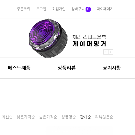
주문조회
로그인
회원가입
장바구니
0
마이페이지
베스트제품
상품리뷰
공지사항
최신순
낮은가격순
높은가격순
상품명순
판매순
리뷰많은순