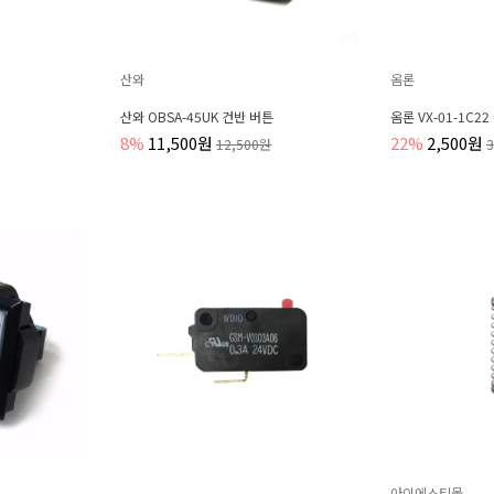
산와
옴론
산와 OBSA-45UK 건반 버튼
옴론 VX-01-1C22 
8%
11,500원
22%
2,500원
12,500원
아이에스티몰