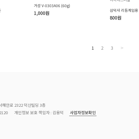
거성 V-0303A06 (60g)
튼
삼덕사 리듬게임용
1,000원
800원
1
2
3
>>
서해안로 2322 덕산빌딩 3층
사업자정보확인
120
개인정보 보호 책임자 : 김용덕