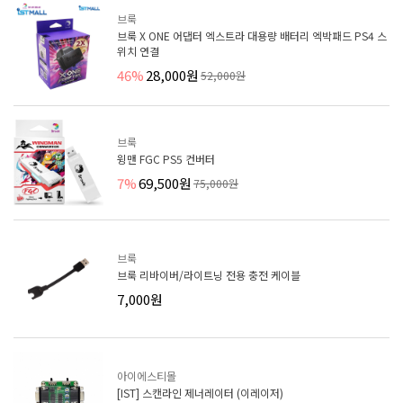
브룩
브룩 X ONE 어댑터 엑스트라 대용량 배터리 엑박패드 PS4 스
위치 연결
46%
28,000원
52,000원
브룩
윙맨 FGC PS5 컨버터
7%
69,500원
75,000원
브룩
브룩 리바이버/라이트닝 전용 충전 케이블
7,000원
아이에스티몰
[IST] 스캔라인 제너레이터 (이레이저)