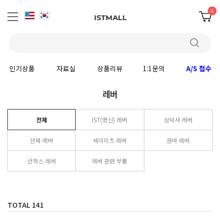
0
인기상품
자료실
상품리뷰
1:1문의
A/S 접수
레버
전체
IST(명신) 레버
삼덕사 레버
산와 레버
세이미츠 레버
권바 레버
산적스 레버
레버 관련 부품
TOTAL
141