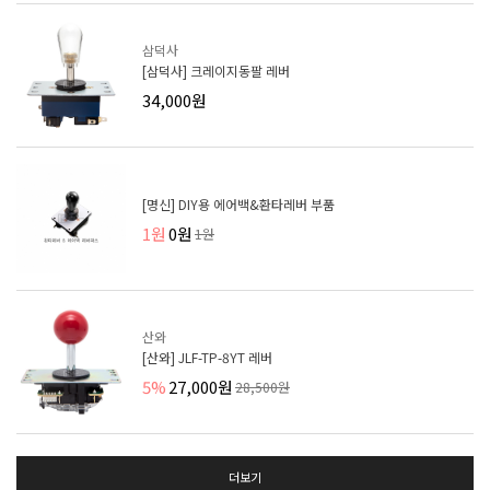
삼덕사
[삼덕사] 크레이지동팔 레버
34,000원
[명신] DIY용 에어백&환타레버 부품
1원
0원
1원
산와
[산와] JLF-TP-8YT 레버
5%
27,000원
28,500원
더보기