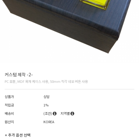
커스텀 제작 -2-
PC 호환, MDF 목재 케이스 사용, 50mm 직각 네모 버튼 사용
상품가
상담
적립금
1%
배송비
(조건)
지역별
원산지
KOREA
+ 추가 옵션 선택