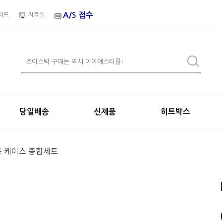
A/S 접수
이드
자료실
당일배송
신제품
히트박스
틱용 케이스 종합세트