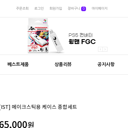
주문조회
로그인
회원가입
장바구니
0
마이페이지
베스트제품
상품리뷰
공지사항
[IST] 메이크스틱용 케이스 종합세트
65,000
원