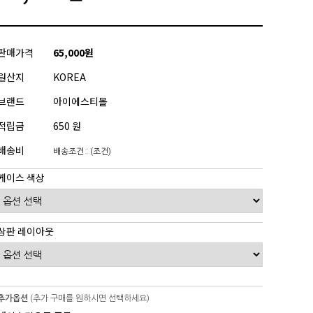
판매가격
65,000원
원산지
KOREA
브랜드
아이에스티몰
적립금
650 원
배송비
배송조건 : (조건)
케이스 색상
상판 레이아웃
추가옵션
(추가 구매를 원하시면 선택하세요)