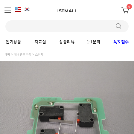
0
인기상품
자료실
상품리뷰
1:1문의
A/S 접수
레버
레버 관련 부품
스위치