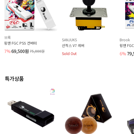
브룩
SANJUKS
Brook
윙맨 FGC PS5 컨버터
산적스 V7 레버
윙맨 FGC
7%
69,500원
75,000원
6%
79
Sold Out
특가상품