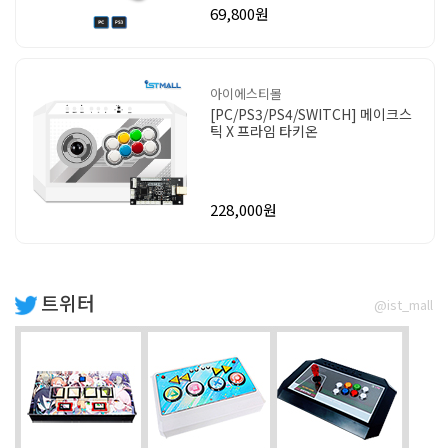
69,800원
아이에스티몰
[PC/PS3/PS4/SWITCH] 메이크스
틱 X 프라임 타키온
228,000원
트위터
@ist_mall