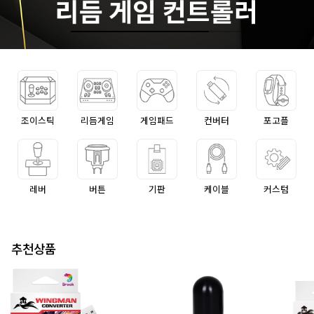
조이스틱
리듬게임
게임패드
컨버터
포고플
레버
버튼
기판
케이블
커스텀
추천상품