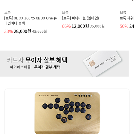
브룩
브룩
브룩
[브룩] XBOX 360 to XBOX One 슈
[브룩] 파이터 볼 (볼타입)
브룩 파워
퍼컨버터 블랙
66%
12,000원
50%
2
35,000원
33%
28,000원
42,000원