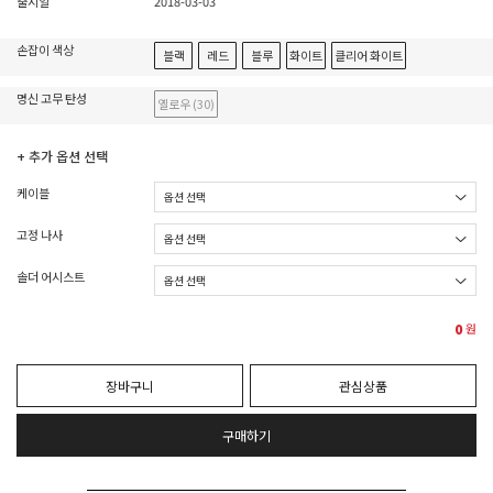
출시일
2018-03-03
손잡이 색상
블랙
레드
블루
화이트
클리어 화이트
명신 고무 탄성
옐로우 (30)
+ 추가 옵션 선택
케이블
고정 나사
솔더 어시스트
0
원
장바구니
관심상품
구매하기