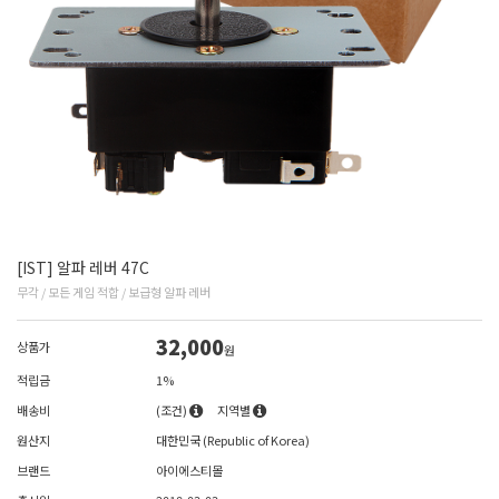
[IST] 알파 레버 47C
무각 / 모든 게임 적합 / 보급형 알파 레버
32,000
상품가
원
적립금
1%
배송비
(조건)
지역별
원산지
대한민국 (Republic of Korea)
브랜드
아이에스티몰