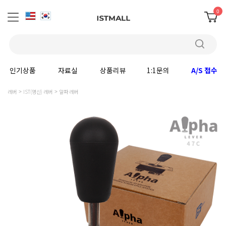
0
인기상품
자료실
상품리뷰
1:1문의
A/S 접수
레버
IST(명신) 레버
알파 레버