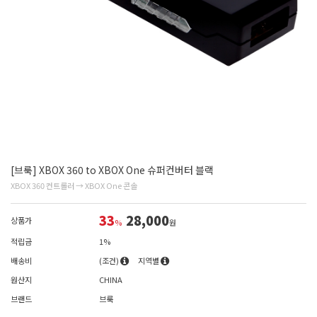
[브룩] XBOX 360 to XBOX One 슈퍼컨버터 블랙
XBOX 360 컨트롤러 → XBOX One 콘솔
33
28,000
상품가
%
원
적립금
1%
배송비
(조건)
지역별
원산지
CHINA
브랜드
브룩