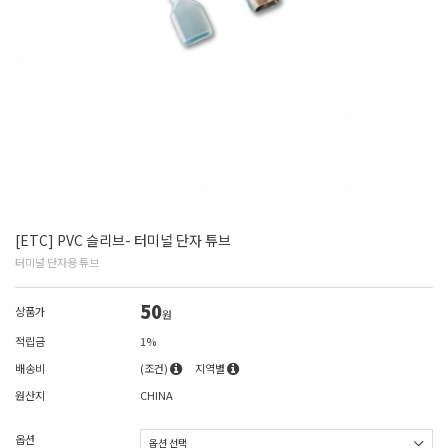
[ETC] PVC 슬리브- 터미널 단자 튜브
터미널 단자용 튜브
50
상품가
원
적립금
1%
배송비
(조건)
지역별
원산지
CHINA
옵션