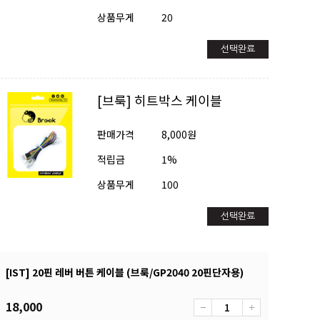
상품무게
20
선택완료
[브룩] 히트박스 케이블
판매가격
8,000원
적립금
1%
상품무게
100
선택완료
[IST] 20핀 레버 버튼 케이블 (브룩/GP2040 20핀단자용)
18,000