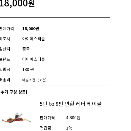
18,000
원
판매가격
18,000
원
제조사
아이에스티몰
원산지
중국
브랜드
아이에스티몰
적립금
180 원
배송비
배송조건 : (조건)
[추가 구성 상품]
5핀 to 8핀 변환 레버 케이블
판매가격
4,800원
적립금
1%