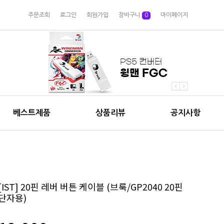
주문조회
로그인
회원가입
장바구니
0
마이페이지
베스트제품
상품리뷰
공지사항
[IST] 20핀 레버 버튼 케이블 (브룩/GP2040 20핀
단자용)