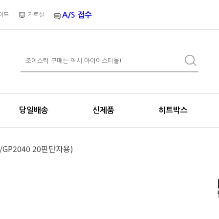
A/S 접수
이드
자료실
당일배송
신제품
히트박스
/GP2040 20핀단자용)