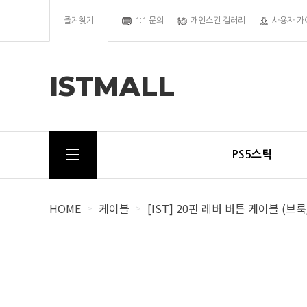
즐겨찾기
1:1 문의
개인스킨 갤러리
사용자 가
ISTMALL
PS5스틱
HOME
케이블
[IST] 20핀 레버 버튼 케이블 (브룩
>
>