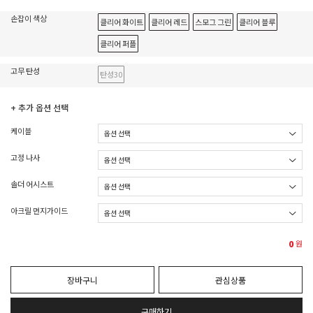
손잡이 색상
클리어 화이트
클리어 레드
스모그 그린
클리어 블루
클리어 퍼플
고무 탄성
탄성30
+ 추가 옵션 선택
케이블
고정 나사
솔더 어시스트
아크릴 먼지가이드
0
원
장바구니
관심상품
구매하기