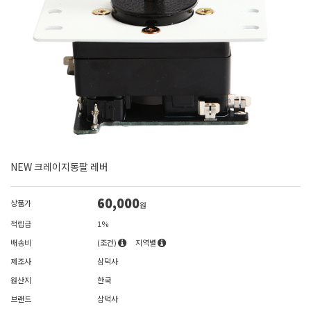
NEW 크레이지동팔 레버
60,000
상품가
원
적립금
1%
배송비
(조건)
지역별
제조사
삼덕사
원산지
한국
브랜드
삼덕사