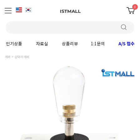
0
인기상품
자료실
상품리뷰
1:1문의
A/S 접수
레버
삼덕사 레버