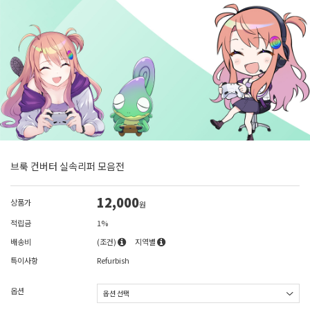
브룩 컨버터 실속리퍼 모음전
12,000
상품가
원
적립금
1%
배송비
(조건)
지역별
특이사항
Refurbish
옵션