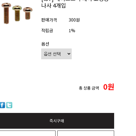
나사 4개입
판매가격
300원
적립금
1%
옵션
0
원
총 상품 금액
즉시구매