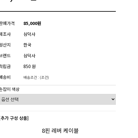
판매가격
85,000원
제조사
삼덕사
원산지
한국
브랜드
삼덕사
적립금
850 원
배송비
배송조건 : (조건)
손잡이 색상
[추가 구성 상품]
8핀 레버 케이블