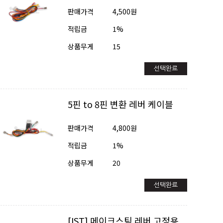
판매가격
4,500원
적립금
1%
상품무게
15
선택완료
5핀 to 8핀 변환 레버 케이블
판매가격
4,800원
적립금
1%
상품무게
20
선택완료
[IST] 메이크스틱 레버 고정용