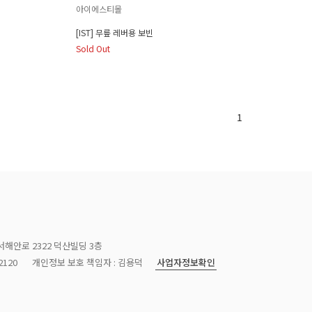
아이에스티몰
[IST] 무릎 레버용 보빈
Sold Out
1
서해안로 2322 덕산빌딩 3층
사업자정보확인
120
개인정보 보호 책임자 : 김용덕