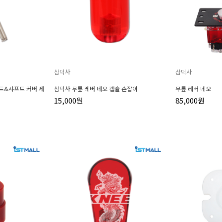
삼덕사
삼덕사
트&샤프트 커버 세
삼덕사 무릎 레버 네오 캡슐 손잡이
무릎 레버 네오
15,000원
85,000원