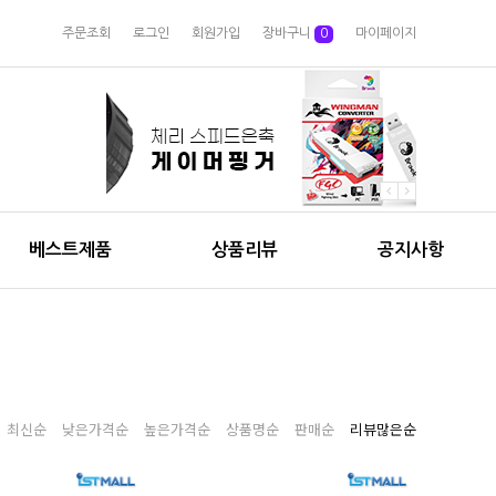
주문조회
로그인
회원가입
장바구니
0
마이페이지
베스트제품
상품리뷰
공지사항
최신순
낮은가격순
높은가격순
상품명순
판매순
리뷰많은순