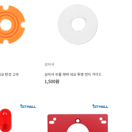
삼덕사
네오 탄성 고무
삼덕사 무릎 레버 네오 투명 먼지 가이드
1,500원