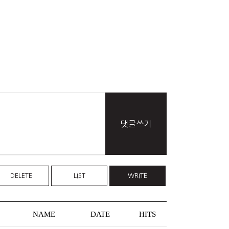
댓글쓰기
DELETE
LIST
WRITE
NAME
DATE
HITS