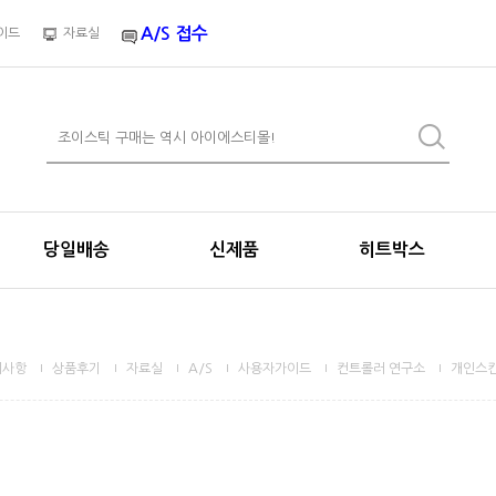
A/S 접수
이드
자료실
당일배송
신제품
히트박스
지사항
상품후기
자료실
A/S
사용자가이드
컨트롤러 연구소
개인스킨