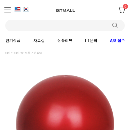
0
인기상품
자료실
상품리뷰
1:1문의
A/S 접수
레버
레버 관련 부품
손잡이