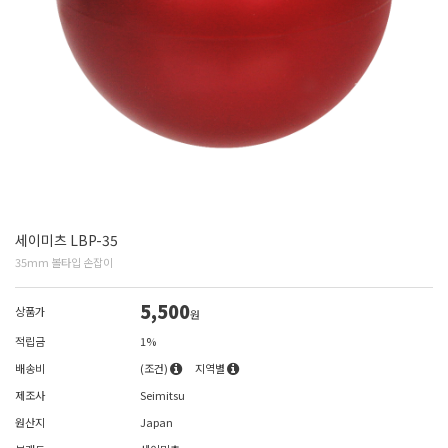
세이미츠 LBP-35
35mm 볼타입 손잡이
5,500
상품가
원
적립금
1%
배송비
(조건)
지역별
제조사
Seimitsu
원산지
Japan