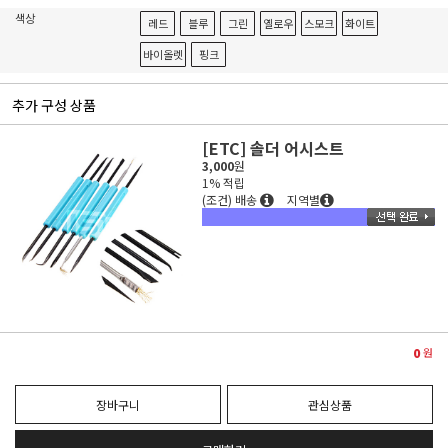
색상
레드
블루
그린
옐로우
스모크
화이트
바이올렛
핑크
추가 구성 상품
[ETC] 솔더 어시스트
3,000
원
1% 적립
(조건) 배송
지역별
0
원
장바구니
관심상품