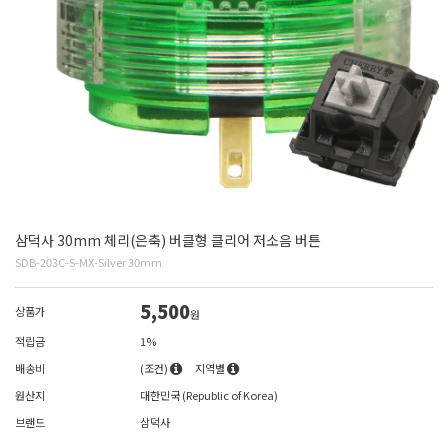
삼덕사 30mm 체리(은축) 버클형 클리어 저소음 버튼
SDB-203C-S-MX-Silver 30mm
5,500
상품가
원
적립금
1%
배송비
(조건)
지역별
원산지
대한민국 (Republic of Korea)
브랜드
삼덕사