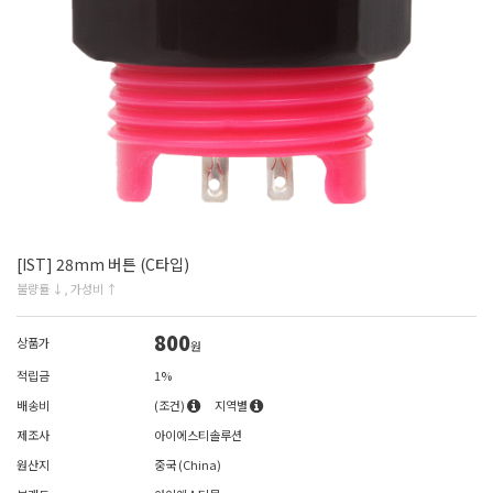
[IST] 28mm 버튼 (C타입)
불량률 ↓, 가성비 ↑
800
상품가
원
적립금
1%
배송비
(조건)
지역별
제조사
아이에스티솔루션
원산지
중국 (China)