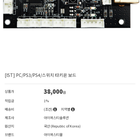
[IST] PC/PS3/PS4/스위치 타키온 보드
38,000
상품가
원
적립금
1%
배송비
(조건)
지역별
제조사
아이에스티솔루션
원산지
국산 (Republic of Korea)
브랜드
아이에스티몰