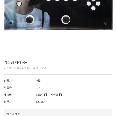
커스텀 제작 -6-
커스텀 1번에서 터치패널 추가한 모델
상품가
상담
적립금
1%
배송비
(조건)
지역별
원산지
KOREA
커스텀 제작 -6-