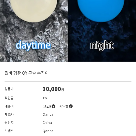
권바 형광 QY 구슬 손잡이
10,000
상품가
원
적립금
1%
배송비
(조건)
지역별
제조사
Qanba
원산지
China
브랜드
Qanba