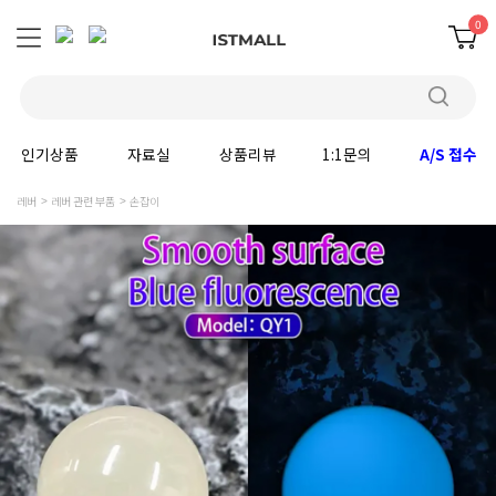
0
인기상품
자료실
상품리뷰
1:1문의
A/S 접수
레버
레버 관련 부품
손잡이