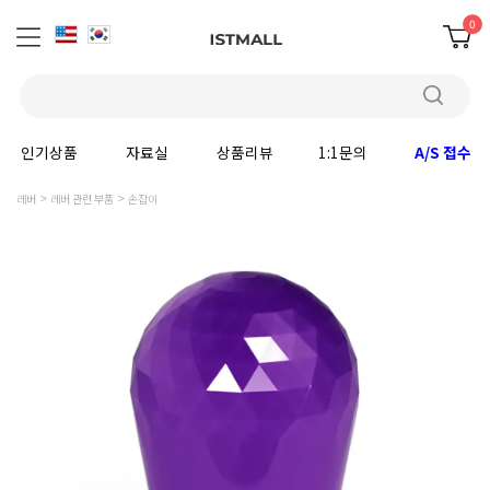
0
인기상품
자료실
상품리뷰
1:1문의
A/S 접수
레버
레버 관련 부품
손잡이