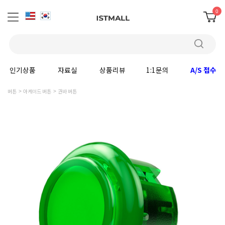
0
인기상품
자료실
상품리뷰
1:1문의
A/S 접수
버튼
아케이드 버튼
권바 버튼