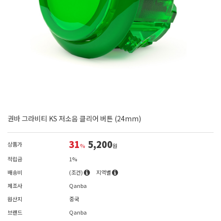
권바 그라비티 KS 저소음 클리어 버튼 (24mm)
31
5,200
상품가
%
원
적립금
1%
배송비
(조건)
지역별
제조사
Qanba
원산지
중국
브랜드
Qanba