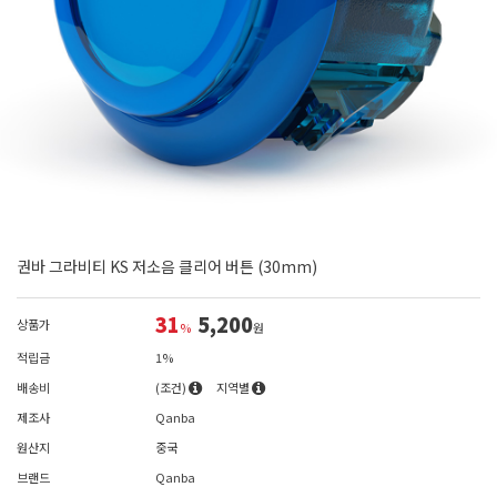
권바 그라비티 KS 저소음 클리어 버튼 (30mm)
31
5,200
상품가
%
원
적립금
1%
배송비
(조건)
지역별
제조사
Qanba
원산지
중국
브랜드
Qanba