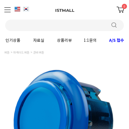
0
인기상품
자료실
상품리뷰
1:1문의
A/S 접수
버튼
아케이드 버튼
권바 버튼