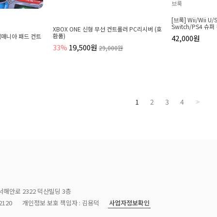
브룩
[브룩] Wii/Wii U/
Switch/PS4 슈
XBOX ONE 신형 무선 컨트롤러 PC리시버 (호
환품)
 스텝매니아 패드 컨트
42,000원
33%
19,500원
29,000원
1
2
3
4
>>
서해안로 2322 덕산빌딩 3층
사업자정보확인
120
개인정보 보호 책임자 : 김용덕