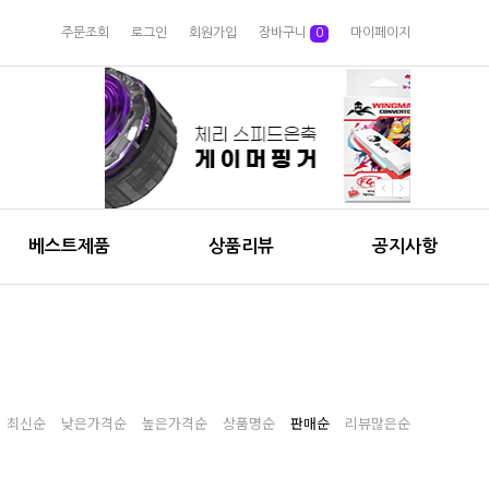
주문조회
로그인
회원가입
장바구니
0
마이페이지
베스트제품
상품리뷰
공지사항
최신순
낮은가격순
높은가격순
상품명순
판매순
리뷰많은순