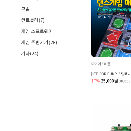
콘솔
컨트롤러(7)
게임 소프트웨어
게임 주변기기(28)
기타(24)
아이에스티몰
[IST] DDR PUMP 스텝
17%
25,000원
30,00