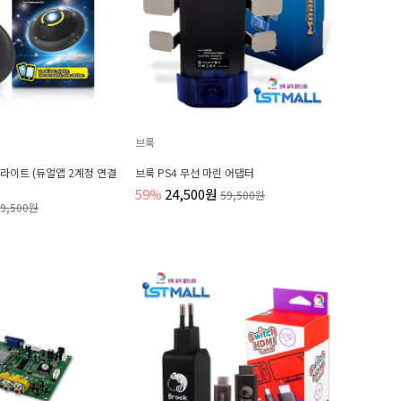
브룩
라이트 (듀얼앱 2계정 연결
브룩 PS4 무선 마린 어댑터
59%
24,500원
59,500원
79,500원