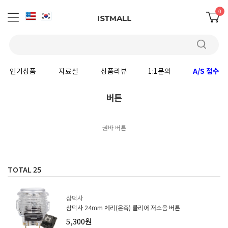
0
인기상품
자료실
상품리뷰
1:1문의
A/S 접수
버튼
권바 버튼
TOTAL
25
삼덕사
삼덕사 24mm 체리(은축) 클리어 저소음 버튼
5,300원