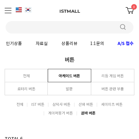
0
인기상품
자료실
상품리뷰
1:1문의
A/S 접수
버튼
전체
아케이드 버튼
리듬 게임 버튼
로터리 버튼
발판
버튼 관련 부품
전체
IST 버튼
삼덕사 버튼
산와 버튼
세이미츠 버튼
게이머핑거 버튼
권바 버튼
TOTAL
6