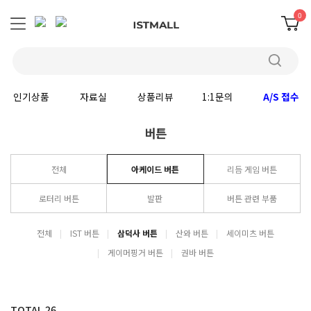
0
인기상품
자료실
상품리뷰
1:1문의
A/S 접수
버튼
전체
아케이드 버튼
리듬 게임 버튼
로터리 버튼
발판
버튼 관련 부품
전체
IST 버튼
삼덕사 버튼
산와 버튼
세이미츠 버튼
게이머핑거 버튼
권바 버튼
TOTAL
26