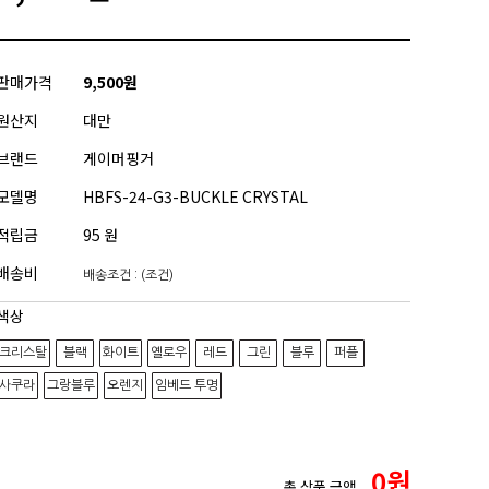
판매가격
9,500원
원산지
대만
브랜드
게이머핑거
모델명
HBFS-24-G3-BUCKLE CRYSTAL
적립금
95 원
배송비
배송조건 : (조건)
색상
크리스탈
블랙
화이트
옐로우
레드
그린
블루
퍼플
사쿠라
그랑블루
오렌지
임베드 투명
0
원
총 상품 금액