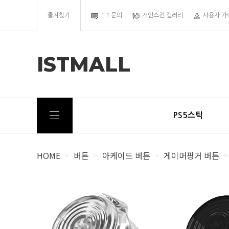
즐겨찾기
1:1 문의
개인스킨 갤러리
사용자 가
ISTMALL
PS5스틱
HOME
버튼
아케이드 버튼
게이머핑거 버튼
>
>
>