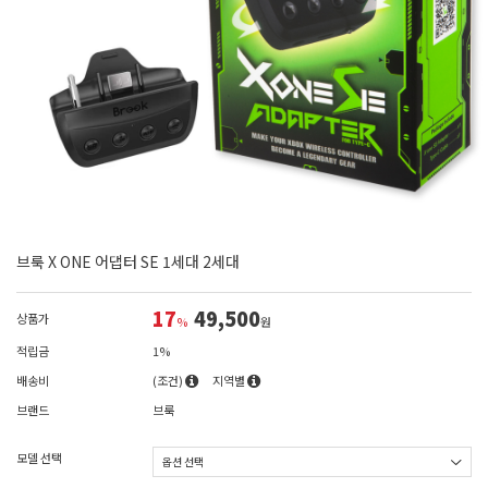
브룩 X ONE 어댑터 SE 1세대 2세대
17
49,500
상품가
%
원
적립금
1%
배송비
(조건)
지역별
브랜드
브룩
모델 선택