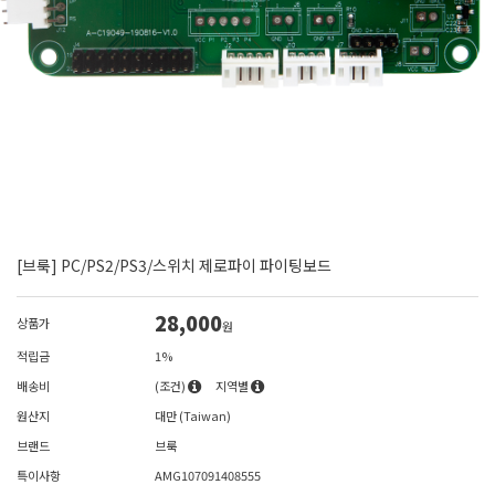
[브룩] PC/PS2/PS3/스위치 제로파이 파이팅보드
28,000
상품가
원
적립금
1%
배송비
(조건)
지역별
원산지
대만 (Taiwan)
브랜드
브룩
특이사항
AMG107091408555