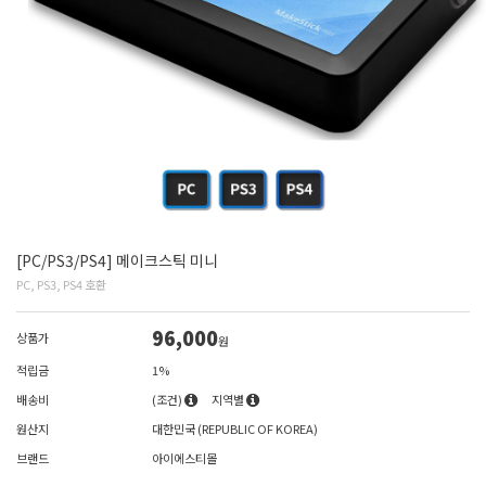
[PC/PS3/PS4] 메이크스틱 미니
PC, PS3, PS4 호환
96,000
상품가
원
적립금
1%
배송비
(조건)
지역별
원산지
대한민국 (REPUBLIC OF KOREA)
브랜드
아이에스티몰