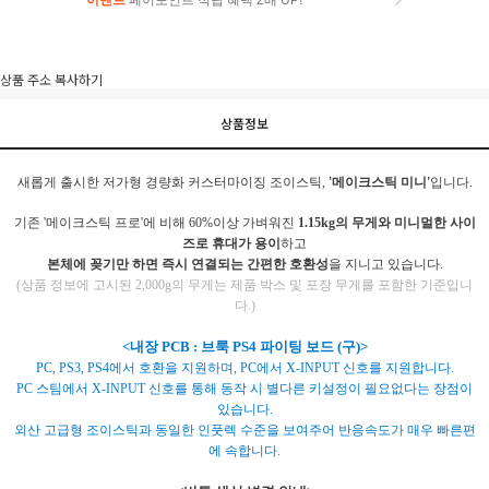
이벤트
페이포인트 적립 혜택 2배 UP!
상품 주소 복사하기
상품정보
새롭게 출시한 저가형 경량화 커스터마이징 조이스틱,
'메이크스틱 미니'
입니다.
기존 '메이크스틱 프로'에 비해 60%이상 가벼워진
1.15kg의 무게와 미니멀한 사이
즈로 휴대가 용이
하고
본체에 꽂기만 하면 즉시 연결되는 간편한 호환성
을 지니고 있습니다.
(상품 정보에 고시된 2,000g의 무게는 제품 박스 및 포장 무게를 포함한 기준입니
다.)
<내장 PCB : 브룩 PS4 파이팅 보드 (구)>
PC, PS3, PS4에서 호환을 지원하며, PC에서 X-INPUT 신호를 지원합니다.
PC 스팀에서 X-INPUT 신호를 통해 동작 시 별다른 키설정이 필요없다는 장점이
있습니다.
외산 고급형 조이스틱과 동일한 인풋렉 수준을 보여주어 반응속도가 매우 빠른편
에 속합니다.